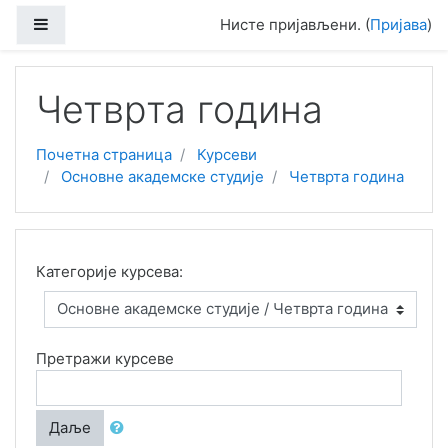
Иди на главни садржај
Бочни панел
Нисте пријављени. (
Пријава
)
Четврта година
Почетна страница
Курсеви
Основне академске студије
Четврта година
Категорије курсева:
Претражи курсеве
Даље