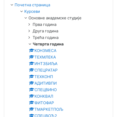
Почетна страница
Курсеви
Основне академске студије
Прва година
Друга година
Трећа година
Четврта година
КОНЗМЕСА
ТЕХМЛЕКА
ИНТЗБИЉА
СПЕЦРАТАР
ТЕХКОНП
АДИТИВПИ
СПЕЦВИНО
КОНКВАЛ
ФИТОФАР
ТМАРКЕТПОЉ
СПЕЦВОЋ2