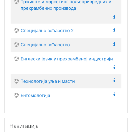
Тржиште и маркетинг пољопривредних и
прехрамбених производа
Специјално воћарство 2
Специјално воћарство
Енглески језик у прехрамбеној индустрији
Технологија уља и масти
Ентомологија
Прескочи Навигација
Навигација