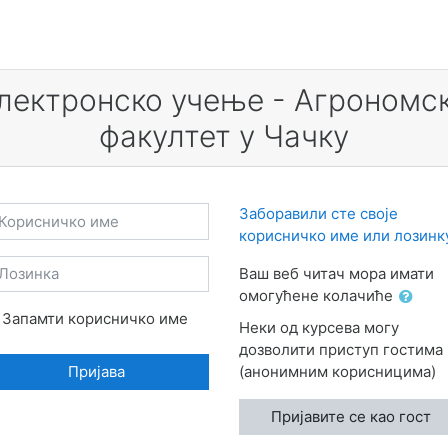
лектронско учење - Агрономс
факултет у Чачку
орисничко име
Заборавили сте своје
корисничко име или лозинк
озинка
Ваш веб читач мора имати
омогућене колачиће
Запамти корисничко име
Неки од курсева могу
дозволити приступ гостима
Пријава
(анонимним корисницима)
Пријавите се као гост